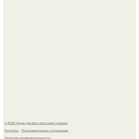
В участника сво ударила молния, когда он был на
лошади.
В России создали первый плазменный двигатель на
криптоне.
© 2026 Наука для всех простыми словами
Контакты
Пользовательское соглашение
Политика конфидециальности