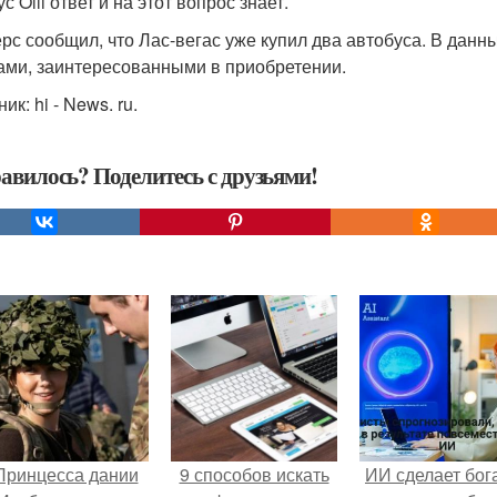
с Olli ответ и на этот вопрос знает.
рс сообщил, что Лас-вегас уже купил два автобуса. В данн
ами, заинтересованными в приобретении.
ик: hi - News. ru.
авилось? Поделитесь с друзьями!
Принцесса дании
9 способов искать
ИИ сделает бог