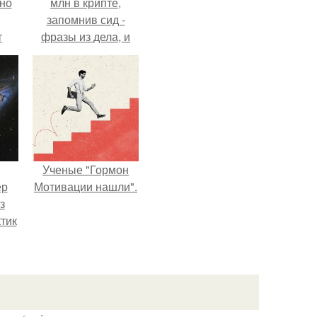
нно
млн в крипте,
запомнив сид -
т
фразы из дела, и
.
советовался с
Chatgpt, как их
потратить.
Ученые "Гормон
ер
Мотивации нашли".
з
тик