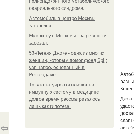
полиэндокринного метаболического
овариального синдрома.
Автомобиль в центре Москвы
загорелся.
Mуж жену в Москве из-за ревности
зарезал.
53-Летняя Джоке - одна из многих
женщин, которым помог фонд Spijt
van Tattoo, основанный в
Автоб
Роттердаме.
разны
То, что татуировки влияют на
Копен
иммунную систему, в медицине
Джон 
долгое время рассматривалось
удаст
лишь как гипотеза.
доста
славн
⇦
автобу