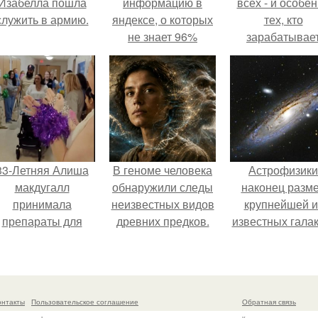
Изабелла пошла
информацию в
всех - и особе
служить в армию.
яндексе, о которых
тех, кто
не знает 96%
зарабатывае
пользователей?
меньше всего
33-Летняя Алиша
В геноме человека
Астрофизики
макдугалл
обнаружили следы
наконец разм
принимала
неизвестных видов
крупнейшей и
препараты для
древних предков.
известных галак
охудения на фоне
измерили.
олиэндокринного
метаболического
овариального
онтакты
Пользовательское соглашение
Обратная связь
синдрома.