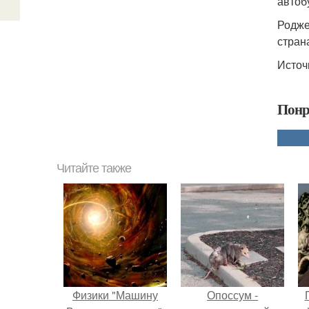
автобу
Родже
стран
Источн
Понр
Читайте также
Физики "Машину
Опоссум -