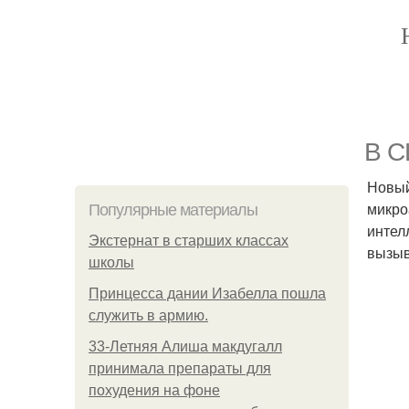
В С
Новый
микро
Популярные материалы
интел
Экстернат в старших классах
вызыв
школы
Принцесса дании Изабелла пошла
служить в армию.
33-Летняя Алиша макдугалл
принимала препараты для
похудения на фоне