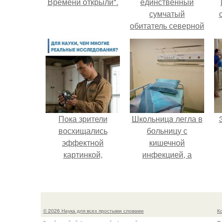
Времени открыли".
единственный
сумчатый
обитатель северной
америки.
Пока зрители
Шкoльницa легла в
восхищались
больницу с
эффектной
кишечной
картинкой,
инфекцией, а
создатели фильма
выписалась с вич и
п
фактически
гепатитом с.
п
построили одну из
самых точных
© 2026 Наука для всех простыми словами
К
визуальных