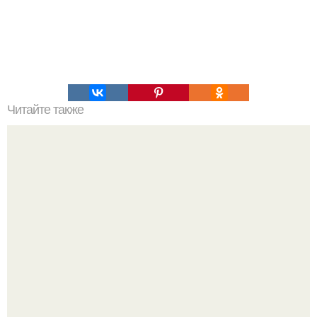
Читайте также
B Kaнаде одна пожилая семейная пара огромный
автодом мечты построила.