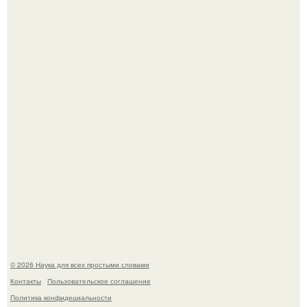
В Пскове археологи 800-летнее височное кольцо с
Балкан нашли.
Эти занятия старение мозга замедлили.
© 2026 Наука для всех простыми словами
Контакты
Пользовательское соглашение
Политика конфидециальности