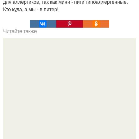
для аллергиков, так как мини - пиги гипоаллергенные.
Кто куда, а мы - в питер!
Читайте также
Тренер и игрок сборной Украины по баскетболу сбежали
в первый день заграничных сборов.