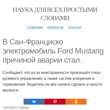
НАУКА ДЛЯ ВСЕХ ПРОСТЫМИ
СЛОВАМИ
главная
новости
статьи
В Сан-Франциско
электромобиль Ford Mustang
причиной аварии стал.
Сообщают, что из-за неисправности произошёл отказ
рулевого управления, а также систем ускорения и
торможения. Водитель не мог ничего сделать и просто
молился.
Читайте также