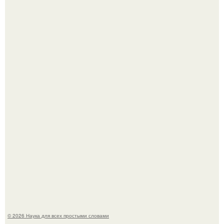
На этом фото легендарный наклон форварда в
исполнении Майкла Джексона и его танцоров,
бросающий вызов возможностям человеческого тела.
Шкoльницa легла в больницу с кишечной инфекцией, а
выписалась с вич и гепатитом с.
© 2026 Наука для всех простыми словами