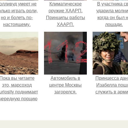
олливуд умеет не
Климатическое
В участника с
олько играть роли,
оружие ХААРП.
ударила молни
но и болеть по-
Принципы работы
когда он был 
настоящему.
ХААРП.
лошади.
Пока вы читаете
Автомобиль в
Принцесса дан
это, марсоход
центре Москвы
Изабелла пош
uriosity поднимает
загорелся.
служить в арм
чередную порцию
красной пыли. 6.