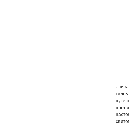
- пир
килом
путеш
прото
насто
свито