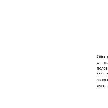
Объек
стенке
полов
1959 
заним
дуют 