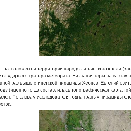
т расположен на территории народо - итьинского кряжа (ха
 от ударного кратера метеорита. Названия горы на картах не
иной раз выше египетской пирамиды Хеопса. Евгений свито
году (именно тогда составлялась топографическая карта той
ался. По словам исследователя, одна грань у пирамиды слег
ветра.