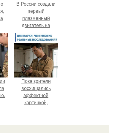
во
В России создали
я,
первый
на
плазменный
двигатель на
криптоне.
ии
Пока зрители
ла
восхищались
ию.
эффектной
картинкой,
создатели фильма
фактически
построили одну из
самых точных