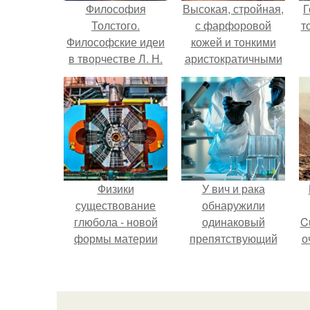
Философия
Высокая, стройная,
Г
Толстого.
с фарфоровой
т
Философские идеи
кожей и тонкими
в творчестве Л. Н.
аристократичными
Толстого.
чертами, эль
выглядит так, будто
сошла с полотна
художника.
Физики
У вич и рака
существование
обнаружили
глюбола - новой
одинаковый
C
формы материи
препятствующий
о
подтвердили.
лечению механизм.