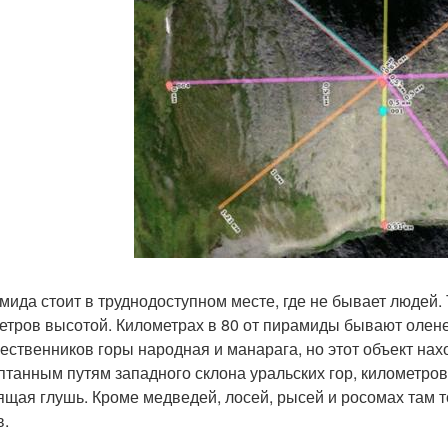
амида стоит в труднодоступном месте, где не бывает людей.
етров высотой. Километрах в 80 от пирамиды бывают олене
ественников горы народная и манарага, но этот объект нах
птанным путям западного склона уральских гор, километров 
ящая глушь. Кроме медведей, лосей, рысей и росомах там т
в.