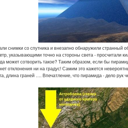
чали снимки со спутника и внезапно обнаружили странный о
етр, указывающими точно на стороны света - просчитали ки
да может сотворить такое? Таким образом, если бы пирамид
 нет отклонения ни на градус! Самим это кажется невероятн
та, длина граней …. Впечатление, что пирамида - дело рук ч