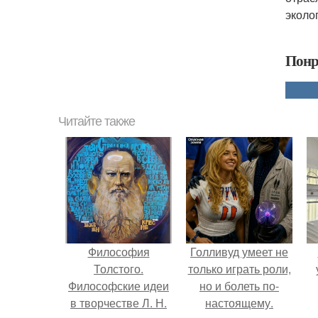
эколо
Понр
Читайте также
Философия
Голливуд умеет не
Толстого.
только играть роли,
Философские идеи
но и болеть по-
в творчестве Л. Н.
настоящему.