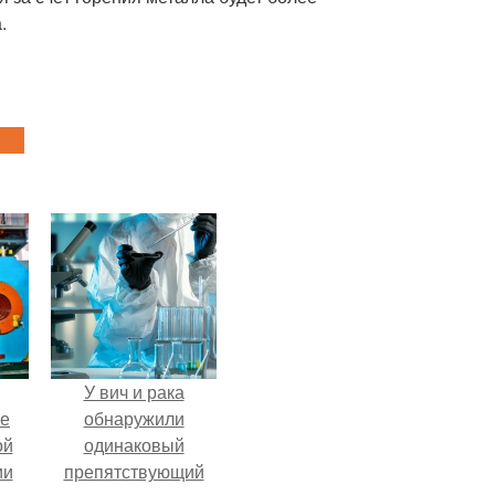
.
У вич и рака
ие
обнаружили
ой
одинаковый
ии
препятствующий