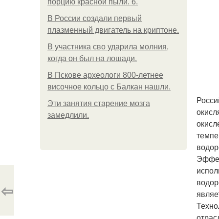
порцию красной пыли. 6.
В России создали первый
плазменный двигатель на криптоне.
В участника сво ударила молния,
когда он был на лошади.
В Пскове археологи 800-летнее
височное кольцо с Балкан нашли.
Росси
Эти занятия старение мозга
окисл
замедлили.
окисл
темпе
водор
Эффек
испол
водор
⇦
являе
Техно
отрас