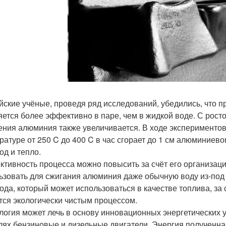
йские учёные, проведя ряд исследований, убедились, что 
яется более эффективно в паре, чем в жидкой воде. С рост
ения алюминия также увеличивается. В ходе экспериментов
ратуре от 250 C до 400 C в час сгорает до 1 см алюминиев
од и тепло.
тивность процесса можно повысить за счёт его организации
ьзовать для сжигания алюминия даже обычную воду из-под 
ода, который может использоваться в качестве топлива, за
тся экологически чистым процессом.
логия может лечь в основу инновационных энергетических 
лях бензиновые и дизельные двигатели. Энергия полученная