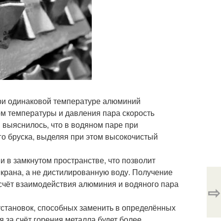
при одинаковой температуре алюминий
ом температуры и давления пара скорость
 выяснилось, что в водяном паре при
ого бруска, выделяя при этом высокочистый
 в замкнутом пространстве, что позволит
крана, а не дистилированную воду. Получение
 счёт взаимодействия алюминия и водяного пара
⇨
установок, способных заменить в определённых
 за счёт горения металла будет более