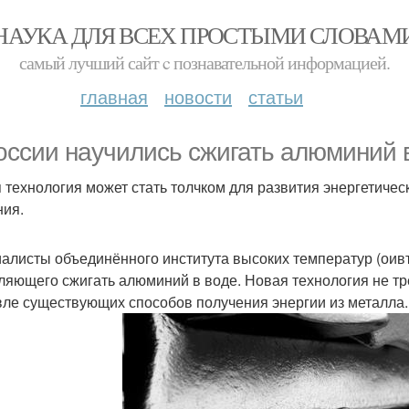
НАУКА ДЛЯ ВСЕХ ПРОСТЫМИ СЛОВАМ
самый лучший сайт c познавательной информацией.
главная
новости
статьи
оссии научились сжигать алюминий 
 технология может стать толчком для развития энергетичес
ния.
алисты объединённого института высоких температур (оивт
ляющего сжигать алюминий в воде. Новая технология не т
ле существующих способов получения энергии из металла.