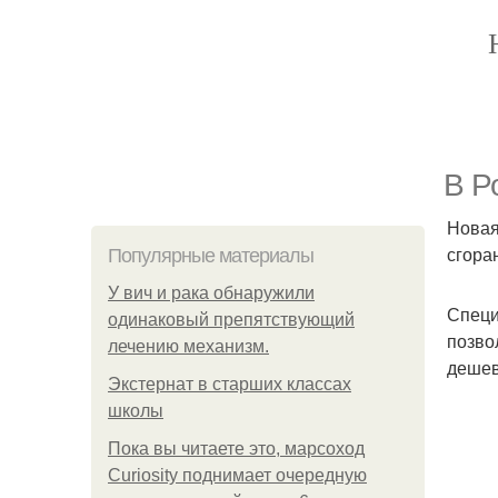
В Р
Новая
сгора
Популярные материалы
У вич и рака обнаружили
Специ
одинаковый препятствующий
позво
лечению механизм.
дешев
Экстернат в старших классах
школы
Пока вы читаете это, марсоход
Curiosity поднимает очередную