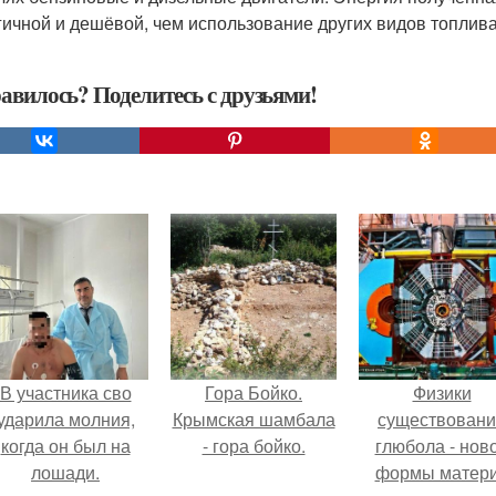
гичной и дешёвой, чем использование других видов топлива
авилось? Поделитесь с друзьями!
В участника сво
Гора Бойко.
Физики
ударила молния,
Крымская шамбала
существован
когда он был на
- гора бойко.
глюбола - нов
лошади.
формы матер