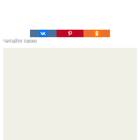
Читайте также
Почему возникает слабость после долгих запоев.
Признаки сильного похмелья