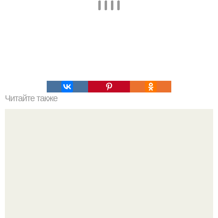
Читайте также
Разведенный мужчина написал 20 эпичных советов тем,
кто все еще в браке.