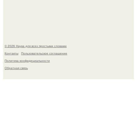
Голливуд умеет не только играть роли, но и болеть по-
настоящему.
© 2026 Наука для всех простыми словами
Контакты
Пользовательское соглашение
Политика конфидециальности
Обратная связь