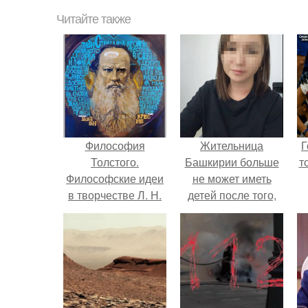
Читайте также
Философия
Жительница
Г
Толстого.
Башкирии больше
т
Философские идеи
не может иметь
в творчестве Л. Н.
детей после того,
Толстого.
как медики сделали
ей аборт на шестом
месяце
беременности и
оставили в матке
плаценту.