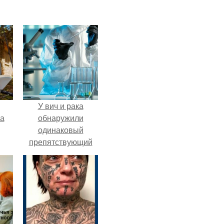
У вич и рака
га
обнаружили
одинаковый
препятствующий
лечению механизм.