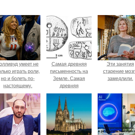
олливуд умеет не
Самая древняя
Эти занятия
олько играть роли,
письменность на
старение моз
но и болеть по-
Земле. Самая
замедлили.
настоящему.
древняя
письменность.