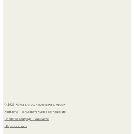
Эти занятия старение мозга замедлили.
Мистические тайны кельнского собора.
© 2026 Наука для всех простыми словами
Контакты
Пользовательское соглашение
Политика конфидециальности
Обратная связь