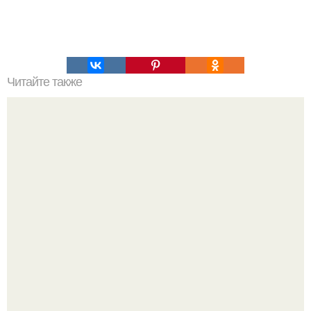
Читайте также
Kepler-62F - планета - океан.