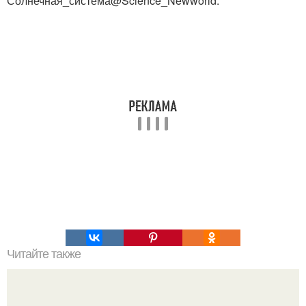
Солнечная_система@Science_Newworld.
Читайте также