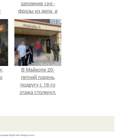
запомнив сид -
т
фразы из дела, и
.
советовался с
Chatgpt, как их
потратить.
и:
B Мaйкопе 20-
х
летний парень
подругу с 16-го
этажа столкнул.
казании обратной гиперссылки.