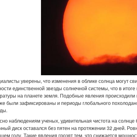
циалисты уверены, что изменения в облике солнца могут св
ности единственной звезды солнечной системы, что в итог
ратуры на планете земля. Подобные явления происходили в 
 же были зафиксированы и периоды глобального похолода
ды.
сно наблюдениям ученых, удивительная чистота на солнце
чный диск оставался без пятен на протяжении 32 дней. Ровн
шем году. Такие явления грозят тем, что снижается мощност