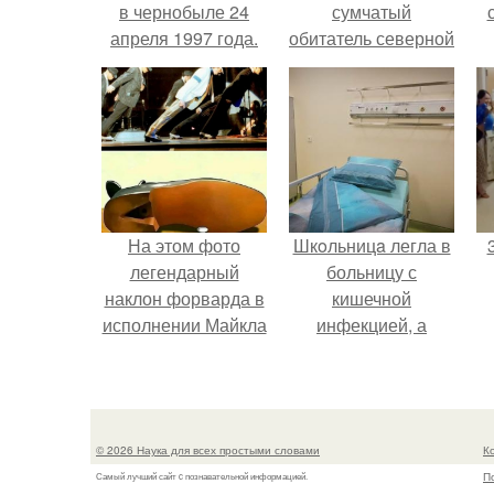
в чернобыле 24
сумчатый
апреля 1997 года.
обитатель северной
америки.
На этом фото
Шкoльницa легла в
легендарный
больницу с
наклон форварда в
кишечной
исполнении Майкла
инфекцией, а
Джексона и его
выписалась с вич и
п
танцоров,
гепатитом с.
п
бросающий вызов
возможностям
© 2026 Наука для всех простыми словами
К
человеческого тела.
П
Самый лучший сайт c познавательной информацией.