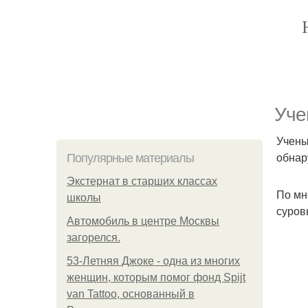
Уче
Учены
обнар
Популярные материалы
Экстернат в старших классах
По мн
школы
суров
Автомобиль в центре Москвы
загорелся.
53-Летняя Джоке - одна из многих
женщин, которым помог фонд Spijt
van Tattoo, основанный в