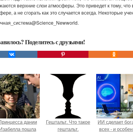
жаются верхние слои атмосферы. Это приведет к тому, что 
фере, а не сгорать как это случается всегда. Некоторые уч
чная_система@Science_Newworld.
авилось? Поделитесь с друзьями!
Принцесса дании
Гештальт. Что такое
ИИ сделает бог
Изабелла пошла
гештальт.
всех - и особе