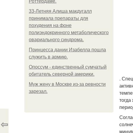
Роттердаме.
33-Летняя Алиша макдугалл
принимала препараты для
похудения на фоне
полиэндокринного метаболического
овариального синдрома.
Принцесса дании Изабелла пошла
служить в армию.
Опоссум - единственный сумчатый
обитатель северной америки.
. Спе
Mуж жену в Москве из-за ревности
актив
зарезал.
темпе
тогда
перио
Согла
⇦
солне
минув