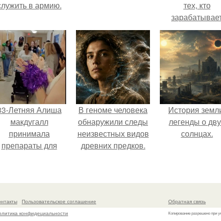
служить в армию.
тех, кто
зарабатывае
меньше всего
33-Летняя Алиша
В геноме человека
История земл
макдугалл
обнаружили следы
легенды о дву
принимала
неизвестных видов
солнцах.
препараты для
древних предков.
охудения на фоне
олиэндокринного
метаболического
овариального
онтакты
Пользовательское соглашение
Обратная связь
синдрома.
олитика конфидециальности
Копирование разрешено при у