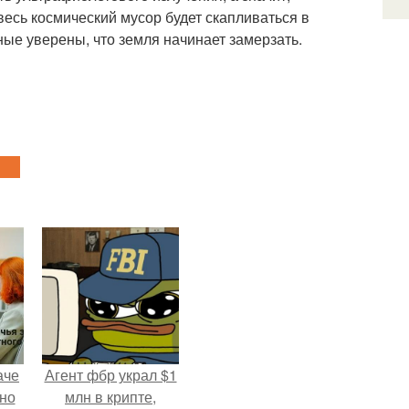
весь космический мусор будет скапливаться в
еные уверены, что земля начинает замерзать.
аче
Агент фбр украл $1
нно
млн в крипте,