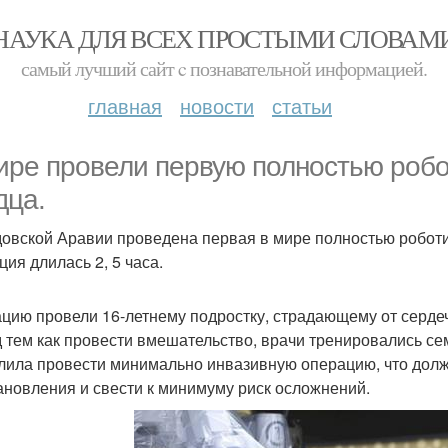
НАУКА ДЛЯ ВСЕХ ПРОСТЫМИ СЛОВАМ
самый лучший сайт c познавательной информацией.
главная
новости
статьи
ире провели первую полностью роб
дца.
довской Аравии проведена первая в мире полностью робот
ция длилась 2, 5 часа.
цию провели 16-летнему подростку, страдающему от сердеч
 тем как провести вмешательство, врачи тренировались сем
лила провести минимально инвазивную операцию, что долж
ановления и свести к минимуму риск осложнений.