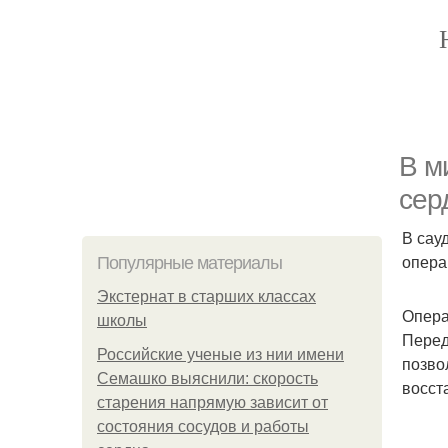
В м
сер
В сау
опера
Популярные материалы
Экстернат в старших классах
Опера
школы
Перед
Российские ученые из нии имени
позво
Семашко выяснили: скорость
восст
старения напрямую зависит от
состояния сосудов и работы