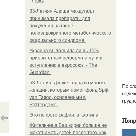
сердца.
33-Летняя Алиша макдугалл
принимала препараты для
похудения на фоне
полиэндокринного метаболического
овариального синдрома.
Украина выполнила лишь 15%
приоритетных реформ на пути к
вступлению в евросоюз, - The
Guardian.
53-Летняя Джоке - одна из многих
По сл
женщин, которым помог фонд Spijt
надеж
van Tattoo, основанный в
грудн
Роттердаме.
⇦
Это не фотография, а картина!
Понр
Жительница Башкирии больше не
может иметь детей после того, как