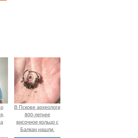
во
В Пскове археологи
я,
800-летнее
на
височное кольцо с
Балкан нашли.