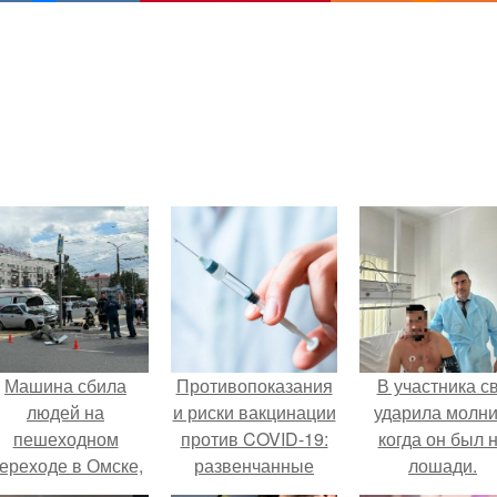
Машина сбила
Противопоказания
В участника с
людей на
и риски вакцинации
ударила молни
пешеходном
против COVID-19:
когда он был 
ереходе в Омске,
развенчанные
лошади.
пострадали 8
мифы