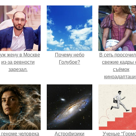
уж жену в Москве
Почему небо
В сеть просочил
из-за ревности
Голубое?
свежие кадры 
зарезал.
съёмок
киноадаптаци
"Рапунцель", и 
внимание
моментальн
оказалось
приковано к Ти
крофт.
 геноме человека
Астрофизики
Ученые "Горм