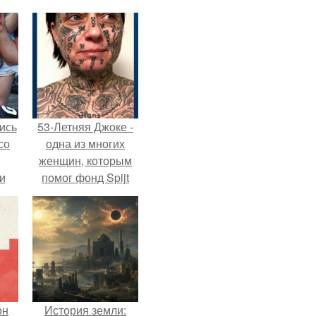
ись
53-Летняя Джоке -
со
одна из многих
женщин, которым
и
помог фонд Spijt
всё
van Tattoo,
основанный в
о
Роттердаме.
ган
он
История земли: