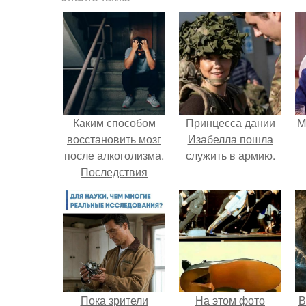
Каким способом
Принцесса дании
M
восстановить мозг
Изабелла пошла
после алкоголизма.
служить в армию.
Последствия
алкогольной
интоксикации
Пока зрители
На этом фото
В