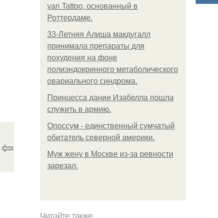
van Tattoo, основанный в
Роттердаме.
33-Летняя Алиша макдугалл
принимала препараты для
похудения на фоне
полиэндокринного метаболического
овариального синдрома.
Принцесса дании Изабелла пошла
служить в армию.
Опоссум - единственный сумчатый
обитатель северной америки.
⇦
Mуж жену в Москве из-за ревности
зарезал.
Читайте также