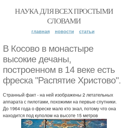
НАУКА ДЛЯ ВСЕХ ПРОСТЫМИ
СЛОВАМИ
главная
новости
статьи
В Косово в монастыре
высокие дечаны,
построенном в 14 веке есть
фреска "Распятие Христово".
Странный факт - на ней изображены 2 летательных
аппарата с пилотами, похожими на первые спутники.
До 1964 года о фреске мало кто знал, потому что она
находится под куполом на высоте 15 метров