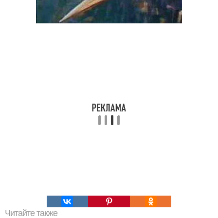
Читайте также