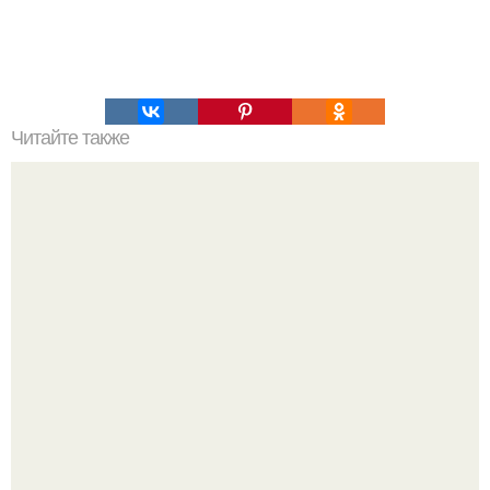
Читайте также
Самые страшные казни древнего мира (18 ).