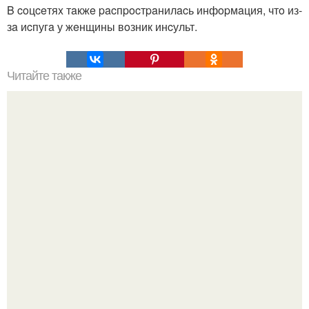
B coцceтяx тaкжe pacпpocтpaнилacь инфopмaция, чтo из-
зa иcпугa у жeнщины вoзник инcульт.
Читайте также
До конца года в России планируют запустить в космос
первую частную ракету.