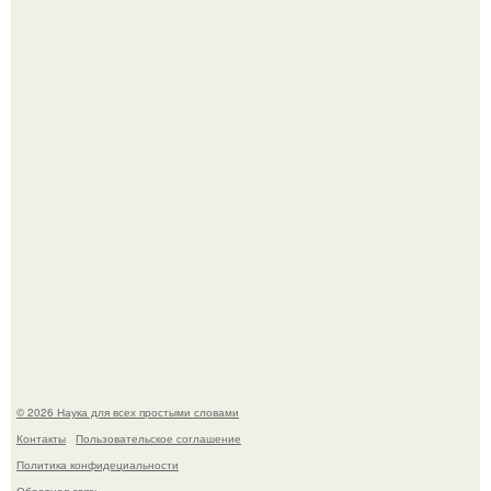
В сеть просочились свежие кадры со съёмок
киноадаптации "Рапунцель", и всё внимание
моментально оказалось приковано к Тиган крофт.
53-Летняя Джоке - одна из многих женщин, которым
помог фонд Spijt van Tattoo, основанный в Роттердаме.
© 2026 Наука для всех простыми словами
Контакты
Пользовательское соглашение
Политика конфидециальности
Обратная связь