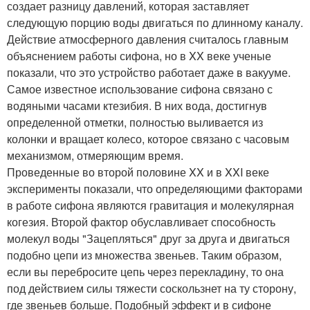
создает разницу давлений, которая заставляет
следующую порцию воды двигаться по длинному каналу.
Действие атмосферного давления считалось главным
объяснением работы сифона, но в XX веке ученые
показали, что это устройство работает даже в вакууме.
Самое известное использование сифона связано с
водяными часами ктезибия. В них вода, достигнув
определенной отметки, полностью выливается из
колонки и вращает колесо, которое связано с часовым
механизмом, отмеряющим время.
Проведенные во второй половине XX и в XXI веке
эксперименты показали, что определяющими факторами
в работе сифона являются гравитация и молекулярная
когезия. Второй фактор обуславливает способность
молекул воды "Зацепляться" друг за друга и двигаться
подобно цепи из множества звеньев. Таким образом,
если вы перебросите цепь через перекладину, то она
под действием силы тяжести соскользнет на ту сторону,
где звеньев больше. Подобный эффект и в сифоне