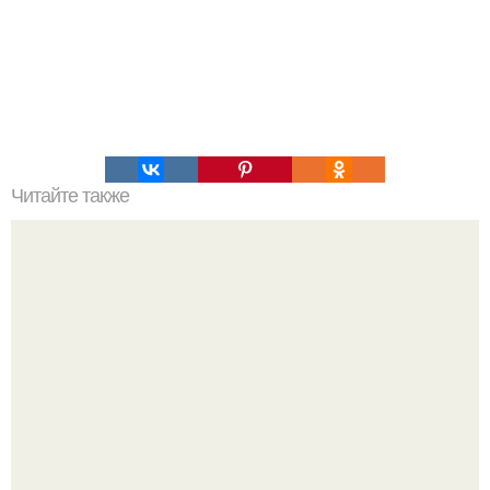
Читайте также
Почему возникает слабость после долгих запоев.
Признаки сильного похмелья