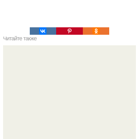
Читайте также
Как выиграть в шахматы за несколько ходов. Как
выиграть шахматную партию за несколько ходов, если
вы не умеете играть.