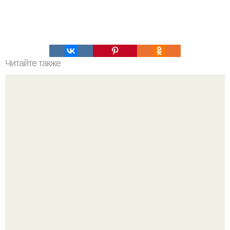
Читайте также
Диокл - дорога или, точнее, волок, проложенный через
истмийский перешеек, чтобы соединить два моря -
эгейское и ионическое.