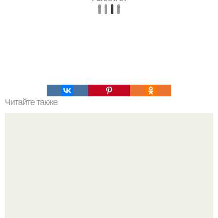
Читайте также
Радиус земли. Как впервые измерили радиус земли.