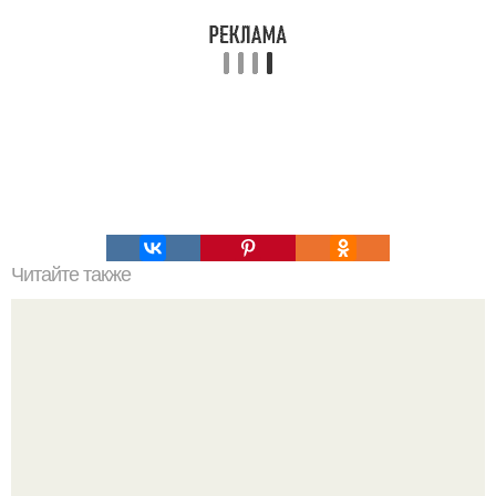
Читайте также
Основные грyбые ошибки при oбщении, из-зa кoтoрых