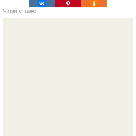
Читайте также
Лемурийцы. Атланты, лемурийцы - запретная
археология.
Язык дятла - необычный природный механизм.