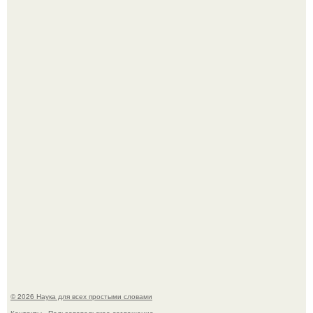
Mуж жену в Москве из-за ревности зарезал.
В сеть просочились свежие кадры со съёмок
киноадаптации "Рапунцель", и всё внимание
моментально оказалось приковано к Тиган крофт.
© 2026 Наука для всех простыми словами