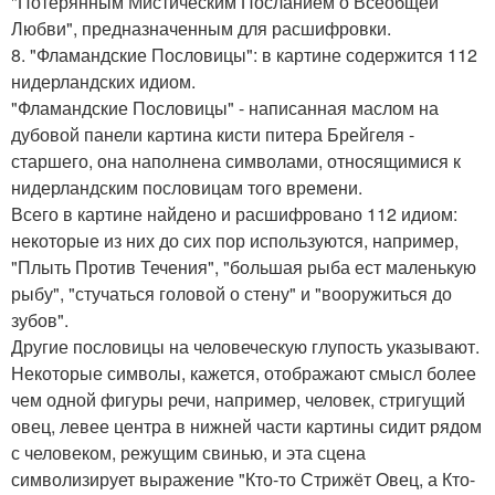
"Потерянным Мистическим Посланием о Всеобщей
Любви", предназначенным для расшифровки.
8. "Фламандские Пословицы": в картине содержится 112
нидерландских идиом.
"Фламандские Пословицы" - написанная маслом на
дубовой панели картина кисти питера Брейгеля -
старшего, она наполнена символами, относящимися к
нидерландским пословицам того времени.
Всего в картине найдено и расшифровано 112 идиом:
некоторые из них до сих пор используются, например,
"Плыть Против Течения", "большая рыба ест маленькую
рыбу", "стучаться головой о стену" и "вооружиться до
зубов".
Другие пословицы на человеческую глупость указывают.
Некоторые символы, кажется, отображают смысл более
чем одной фигуры речи, например, человек, стригущий
овец, левее центра в нижней части картины сидит рядом
с человеком, режущим свинью, и эта сцена
символизирует выражение "Кто-то Стрижёт Овец, а Кто-