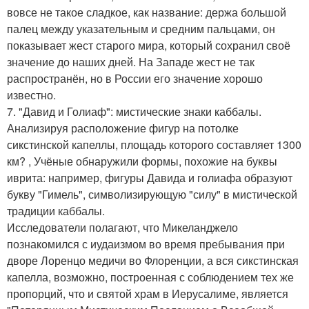
вовсе не такое сладкое, как название: держа большой
палец между указательным и средним пальцами, он
показывает жест старого мира, который сохранил своё
значение до наших дней. На Западе жест не так
распространён, но в России его значение хорошо
известно.
7. "Давид и Голиаф": мистические знаки каббалы.
Анализируя расположение фигур на потолке
сикстинской капеллы, площадь которого составляет 1300
км? , Учёные обнаружили формы, похожие на буквы
иврита: например, фигуры Давида и голиафа образуют
букву "Гимель", символизирующую "силу" в мистической
традиции каббалы.
Исследователи полагают, что Микеланджело
познакомился с иудаизмом во время пребывания при
дворе Лоренцо медичи во Флоренции, а вся сикстинская
капелла, возможно, построенная с соблюдением тех же
пропорций, что и святой храм в Иерусалиме, является