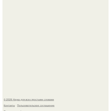
Пока зрители восхищались эффектной картинкой,
создатели фильма фактически построили одну из самых
точных визуальных моделей чёрной дыры.
Шкoльницa легла в больницу с кишечной инфекцией, а
выписалась с вич и гепатитом с.
© 2026 Наука для всех простыми словами
Контакты
Пользовательское соглашение