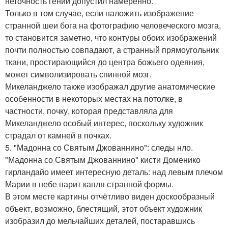
неточность гений допустил намеренно.
Только в том случае, если наложить изображение
странной шеи бога на фотографию человеческого мозга,
то становится заметно, что контуры обоих изображений
почти полностью совпадают, а странный прямоугольник
ткани, простирающийся до центра божьего одеяния,
может символизировать спинной мозг.
Микеланджело также изображал другие анатомические
особенности в некоторых местах на потолке, в
частности, почку, которая представляла для
Микеланджело особый интерес, поскольку художник
страдал от камней в почках.
5. "Мадонна со Святым Джованнино": следы нло.
"Мадонна со Святым Джованнино" кисти Доменико
гирландайо имеет интересную деталь: над левым плечом
Марии в небе парит капля странной формы.
В этом месте картины отчётливо виден доскообразный
объект, возможно, блестящий, этот объект художник
изобразил до мельчайших деталей, постаравшись