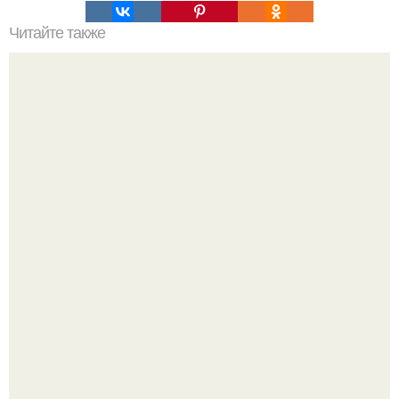
Читайте также
Невычислимость, неразрешимость, недоказуемость.
В участника сво ударила молния, когда он был на
лошади.