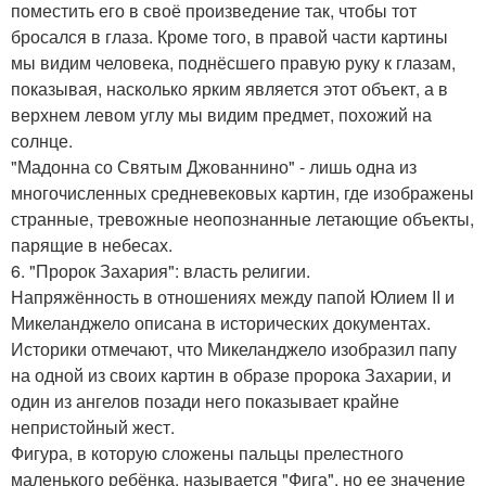
поместить его в своё произведение так, чтобы тот
бросался в глаза. Кроме того, в правой части картины
мы видим человека, поднёсшего правую руку к глазам,
показывая, насколько ярким является этот объект, а в
верхнем левом углу мы видим предмет, похожий на
солнце.
"Мадонна со Святым Джованнино" - лишь одна из
многочисленных средневековых картин, где изображены
странные, тревожные неопознанные летающие объекты,
парящие в небесах.
6. "Пророк Захария": власть религии.
Напряжённость в отношениях между папой Юлием II и
Микеланджело описана в исторических документах.
Историки отмечают, что Микеланджело изобразил папу
на одной из своих картин в образе пророка Захарии, и
один из ангелов позади него показывает крайне
непристойный жест.
Фигура, в которую сложены пальцы прелестного
маленького ребёнка, называется "Фига", но ее значение