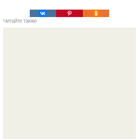
Читайте также
Невычислимость, неразрешимость, недоказуемость.
Ей было всего 22 года.