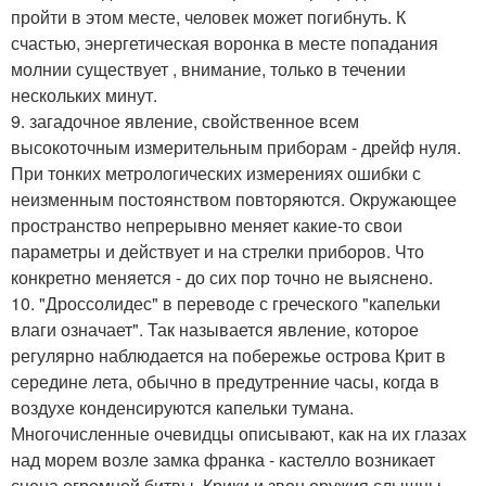
пройти в этом месте, человек может погибнуть. К
счастью, энергетическая воронка в месте попадания
молнии существует , внимание, только в течении
нескольких минут.
9. загадочное явление, свойственное всем
высокоточным измерительным приборам - дрейф нуля.
При тонких метрологических измерениях ошибки с
неизменным постоянством повторяются. Окружающее
пространство непрерывно меняет какие-то свои
параметры и действует и на стрелки приборов. Что
конкретно меняется - до сих пор точно не выяснено.
10. "Дроссолидес" в переводе с греческого "капельки
влаги означает". Так называется явление, которое
регулярно наблюдается на побережье острова Крит в
середине лета, обычно в предутренние часы, когда в
воздухе конденсируются капельки тумана.
Многочисленные очевидцы описывают, как на их глазах
над морем возле замка франка - кастелло возникает
сцена огромной битвы. Крики и звон оружия слышны.