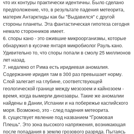
что их контуры практически идентичны. Было сделано
предположение, что, в результате падения метеорита,
материк Антарктиды как бы "Выдавился" с другой
стороны планеты. Эта фантастическая гипотеза сегодня
немало сторонников имеет.
6. споры кано - это ожившие микроорганизмы, которые
обнаружил в кусочке янтаря микробиолог Рауль кано.
Удивительно то, что споры попали в смолу 25 миллионов
лет назад.
7. недалеко от Рима есть иридиевая аномалия.
Содержание иридия там в 300 раз превышает норму.
Слой залегает на глубине, соответствующей
геологической границе между мезозоем и кайнозоем -
время, когда вымерли динозавры. Такие же аномалии
найдены в Дании, Испании и на побережье каспийского
моря. Возможно, это - след падения метеорита.
8. существует явление под названием "Громовая
Плешь". Это зона высокого напряжения, возникающая
после попадания в землю грозового разряда. Пытаясь