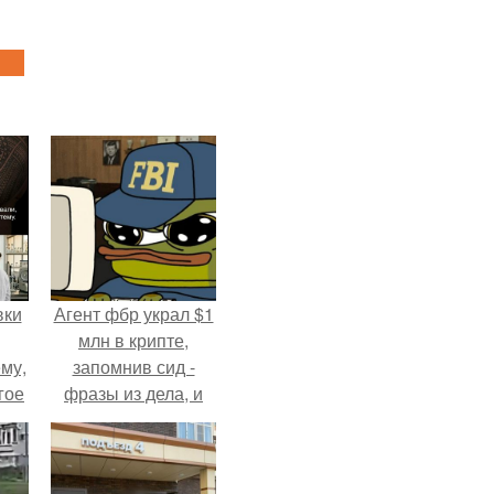
вки
Агент фбр украл $1
млн в крипте,
му,
запомнив сид -
гое
фразы из дела, и
советовался с
сь
Chatgpt, как их
за.
потратить.