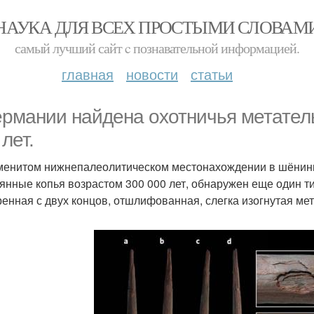
НАУКА ДЛЯ ВСЕХ ПРОСТЫМИ СЛОВАМ
самый лучший сайт c познавательной информацией.
главная
новости
статьи
ермании найдена охотничья метател
лет.
менитом нижнепалеолитическом местонахождении в шёнинг
янные копья возрастом 300 000 лет, обнаружен еще один ти
ренная с двух концов, отшлифованная, слегка изогнутая мет