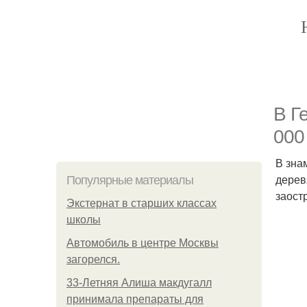
В Г
000 
В зна
дерев
Популярные материалы
заост
Экстернат в старших классах
школы
Автомобиль в центре Москвы
загорелся.
33-Летняя Алиша макдугалл
принимала препараты для