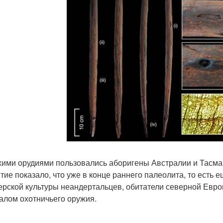
ими орудиями пользовались аборигены Австралии и Тасман
тие показало, что уже в конце раннего палеолита, то есть
ерской культуры неандертальцев, обитатели северной Евр
алом охотничьего оружия.