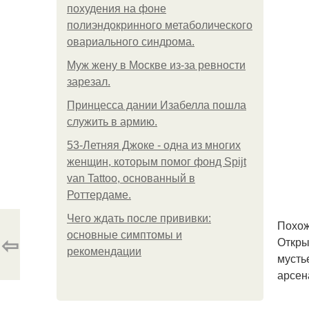
похудения на фоне
полиэндокринного метаболического
овариального синдрома.
Mуж жену в Москве из-за ревности
зарезал.
Принцесса дании Изабелла пошла
служить в армию.
53-Летняя Джоке - одна из многих
женщин, которым помог фонд Spijt
van Tattoo, основанный в
Роттердаме.
Чего ждать после прививки:
Похож
основные симптомы и
⇦
Откры
рекомендации
мусть
арсен