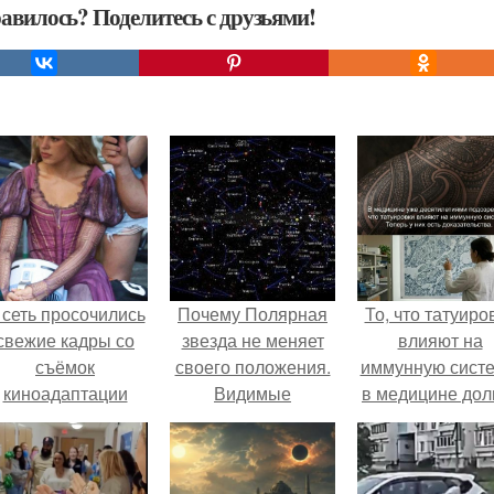
авилось? Поделитесь с друзьями!
 сеть просочились
Почему Полярная
То, что татуиро
свежие кадры со
звезда не меняет
влияют на
съёмок
своего положения.
иммунную систе
киноадаптации
Видимые
в медицине дол
Рапунцель", и всё
положения светил.
время
внимание
рассматривало
моментально
лишь как гипоте