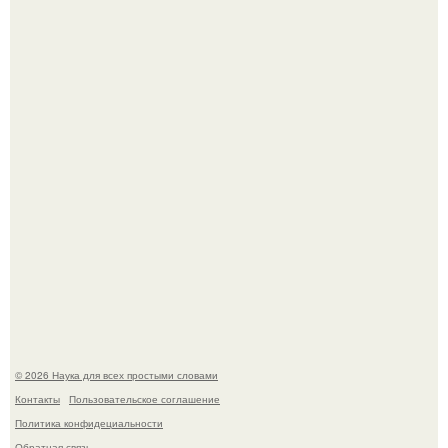
В участника сво ударила молния, когда он был на
лошади.
В Пскове археологи 800-летнее височное кольцо с
Балкан нашли.
© 2026 Наука для всех простыми словами
Контакты
Пользовательское соглашение
Политика конфидециальности
Обратная связь