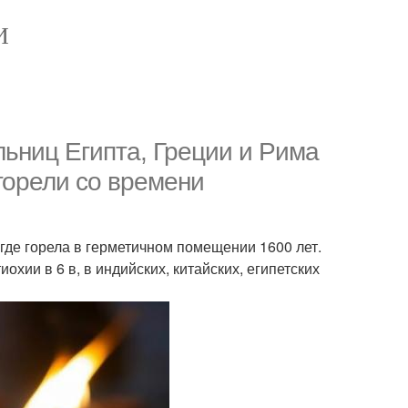
И
льниц Египта, Греции и Рима
горели со времени
де горела в герметичном помещении 1600 лет.
охии в 6 в, в индийских, китайских, египетских