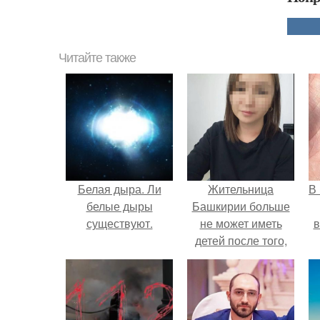
Читайте также
Белая дыра. Ли
Жительница
В
белые дыры
Башкирии больше
существуют.
не может иметь
в
детей после того,
как медики сделали
ей аборт на шестом
месяце
беременности и