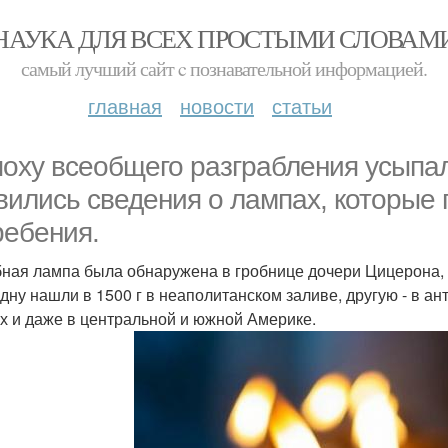
НАУКА ДЛЯ ВСЕХ ПРОСТЫМИ СЛОВАМ
самый лучший сайт c познавательной информацией.
главная
новости
статьи
поху всеобщего разграбления усыпа
вились сведения о лампах, которые 
ребения.
ная лампа была обнаружена в гробнице дочери Цицерона, г
дну нашли в 1500 г в неаполитанском заливе, другую - в анти
х и даже в центральной и южной Америке.