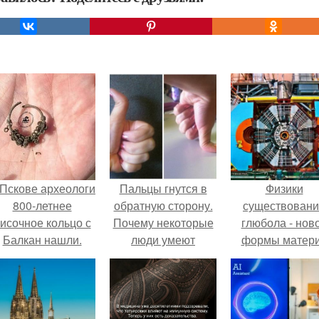
 Пскове археологи
Пальцы гнутся в
Физики
800-летнее
обратную сторону.
существован
исочное кольцо с
Почему некоторые
глюбола - нов
Балкан нашли.
люди умеют
формы матер
выгибать палец в
подтвердили
обратную сторону?