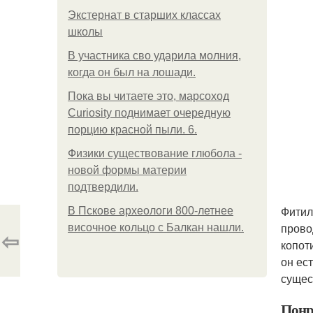
Экстернат в старших классах
школы
В участника сво ударила молния,
когда он был на лошади.
Пока вы читаете это, марсоход
Curiosity поднимает очередную
порцию красной пыли. 6.
Физики существование глюбола -
новой формы материи
подтвердили.
Фитил
В Пскове археологи 800-летнее
прово
височное кольцо с Балкан нашли.
⇦
копот
он ес
сущес
Понр