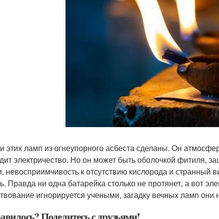
и этих ламп из огнеупорного асбеста сделаны. Он атмосферо
дит электричество. Но он может быть оболочкой фитиля, за
и, невосприимчивость к отсутствию кислорода и странный ви
ть. Правда ни одна батарейка столько не протянет, а вот эл
твование игнорируется учеными, загадку вечных ламп они н
авилось? Поделитесь с друзьями!