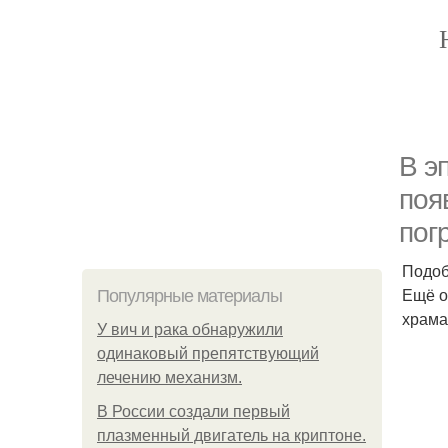
В э
поя
пог
Подоб
Ещё о
Популярные материалы
храма
У вич и рака обнаружили
одинаковый препятствующий
лечению механизм.
В России создали первый
плазменный двигатель на криптоне.