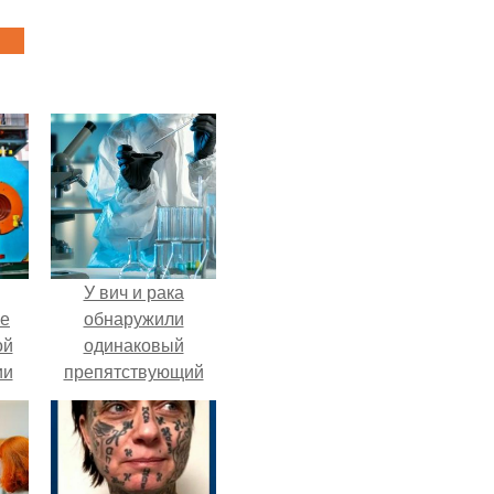
У вич и рака
ие
обнаружили
ой
одинаковый
ии
препятствующий
.
лечению механизм.