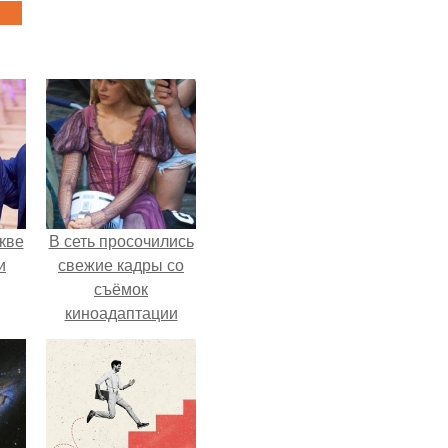
кве
В сеть просочились
и
свежие кадры со
съёмок
киноадаптации
"Рапунцель", и всё
внимание
моментально
оказалось
приковано к Тиган