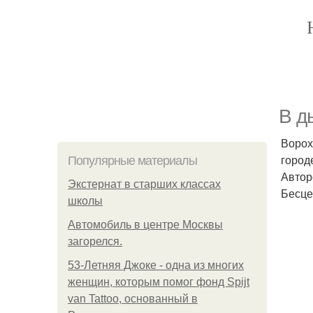
В д
Ворох
город
Популярные материалы
Автор
Экстернат в старших классах
Бесце
школы
Автомобиль в центре Москвы
загорелся.
53-Летняя Джоке - одна из многих
женщин, которым помог фонд Spijt
van Tattoo, основанный в