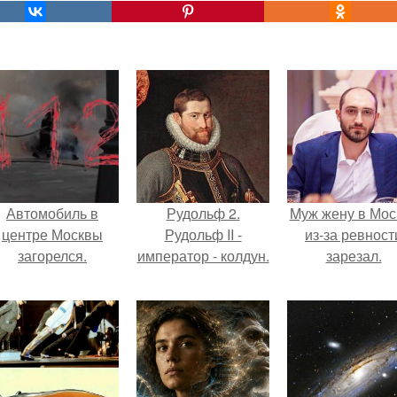
Автомобиль в
Рудольф 2.
Mуж жену в Мос
центре Москвы
Рудольф II -
из-за ревност
загорелся.
император - колдун.
зарезал.