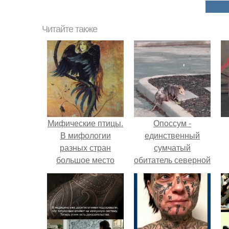
Читайте также
Мифические птицы.
Опоссум -
В мифологии
единственный
разных стран
сумчатый
большое место
обитатель северной
занимают образы
америки.
птиц.