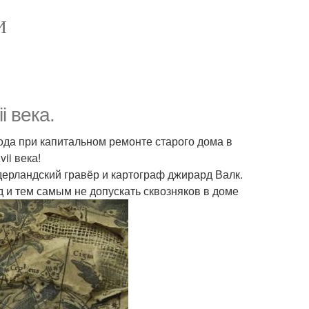
И
 века.
да при капитальном ремонте старого дома в
ii века!
идерландский гравёр и картограф джирард Валк.
д и тем самым не допускать сквозняков в доме