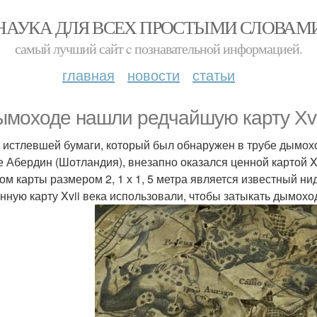
НАУКА ДЛЯ ВСЕХ ПРОСТЫМИ СЛОВАМ
самый лучший сайт c познавательной информацией.
главная
новости
статьи
ымоходе нашли редчайшую карту Xvii
 истлевшей бумаги, который был обнаружен в трубе дымохо
е Абердин (Шотландия), внезапно оказался ценной картой Xv
ом карты размером 2, 1 х 1, 5 метра является известный н
нную карту Xvii века использовали, чтобы затыкать дымохо