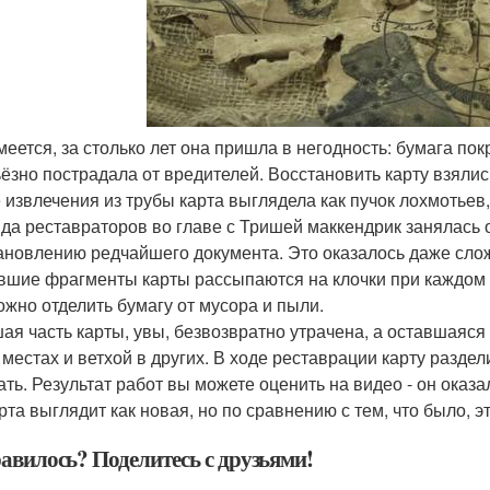
умеется, за столько лет она пришла в негодность: бумага по
ьёзно пострадала от вредителей. Восстановить карту взяли
 извлечения из трубы карта выглядела как пучок лохмотьев
да реставраторов во главе с Тришей маккендрик занялась 
ановлению редчайшего документа. Это оказалось даже слож
вшие фрагменты карты рассыпаются на клочки при каждом 
ожно отделить бумагу от мусора и пыли.
ая часть карты, увы, безвозвратно утрачена, а оставшаяся 
 местах и ветхой в других. В ходе реставрации карту разде
ать. Результат работ вы можете оценить на видео - он оказа
арта выглядит как новая, но по сравнению с тем, что было, 
авилось? Поделитесь с друзьями!