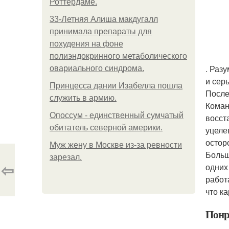
Роттердаме.
33-Летняя Алиша макдугалл
принимала препараты для
похудения на фоне
полиэндокринного метаболического
. Раз
овариального синдрома.
и сер
Принцесса дании Изабелла пошла
После
служить в армию.
Коман
Опоссум - единственный сумчатый
восст
обитатель северной америки.
уцеле
остор
Mуж жену в Москве из-за ревности
Больш
зарезал.
⇦
одних
работ
что к
Понр