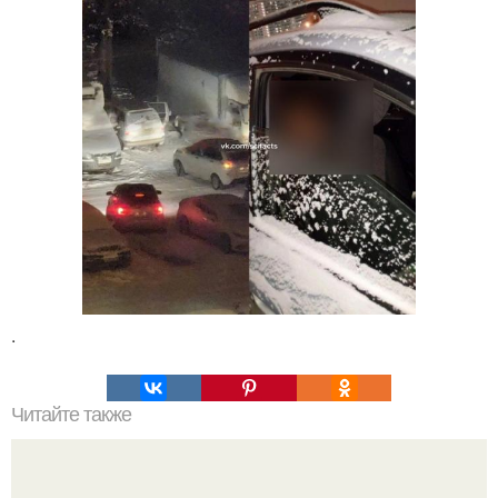
.
Читайте также