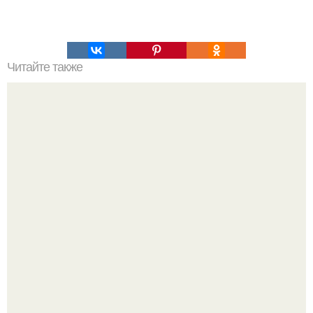
Читайте также
Почему возникает слабость после долгих запоев.
Признаки сильного похмелья