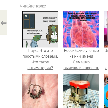
Читайте также
⇦
Наука Что это
Российские ученые
В
простыми словами.
из нии имени
Что такое
Семашко
антиматерия?
выяснили: скорость
а
старения напрямую
зависит от
в
состояния сосудов
и работы сердца.