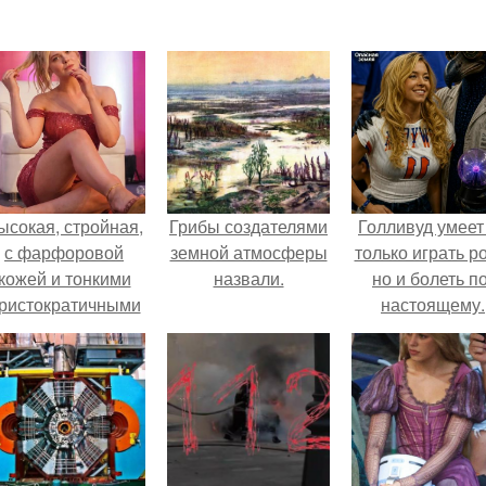
ысокая, стройная,
Грибы создателями
Голливуд умеет
с фарфоровой
земной атмосферы
только играть р
кожей и тонкими
назвали.
но и болеть по
ристократичными
настоящему.
чертами, эль
ыглядит так, будто
сошла с полотна
художника.