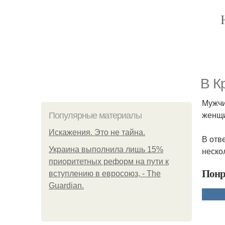
В К
Мужчи
женщи
Популярные материалы
Искажения. Это не тайна.
В отв
Украина выполнила лишь 15%
неско
приоритетных реформ на пути к
Понр
вступлению в евросоюз, - The
Guardian.