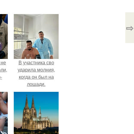
⇨
 не
В участника сво
оли,
ударила молния,
-
когда он был на
лошади.