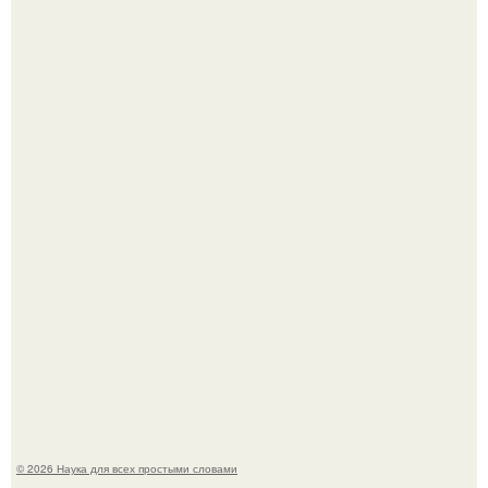
Принцесса дании Изабелла пошла служить в армию.
В сеть просочились свежие кадры со съёмок
киноадаптации "Рапунцель", и всё внимание
моментально оказалось приковано к Тиган крофт.
© 2026 Наука для всех простыми словами