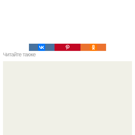
Читайте также
Диск бессмертия". На международной космической
станции есть жесткий диск под названием "Диск
Бессмертия".