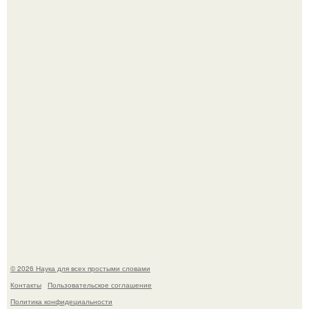
ИИ сделает богаче всех - и особенно тех, кто
зарабатывает меньше всего.
Пока зрители восхищались эффектной картинкой,
создатели фильма фактически построили одну из самых
точных визуальных моделей чёрной дыры.
© 2026 Наука для всех простыми словами
Контакты
Пользовательское соглашение
Политика конфидециальности