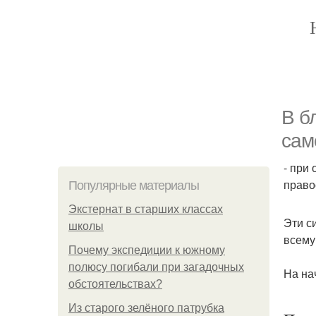
В б
сам
- при
право
Популярные материалы
Экстернат в старших классах
Эти с
школы
всему
Почему экспедиции к южному
полюсу погибали при загадочных
На на
обстоятельствах?
Из старого зелёного патрубка