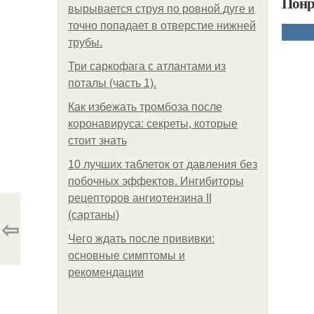
Понр
вырывается струя по ровной дуге и
точно попадает в отверстие нижней
трубы.
Три саркофага с атлантами из
поталы (часть 1).
Как избежать тромбоза после
коронавируса: секреты, которые
стоит знать
10 лучших таблеток от давления без
побочных эффектов. Ингибиторы
рецепторов ангиотензина ІІ
(сартаны)
⇦
Чего ждать после прививки:
основные симптомы и
рекомендации