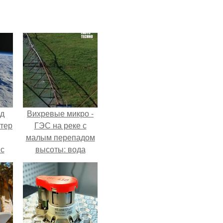
нд
Вихревые микро -
атер
ГЭС на реке с
малым перепадом
 с
высоты: вода
 9.
закручивается в
бетонной камере и
вращает
вертикальную
турбину.