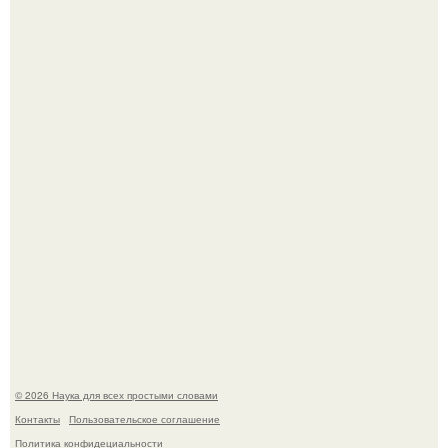
В сеть просочились свежие кадры со съёмок
киноадаптации "Рапунцель", и всё внимание
моментально оказалось приковано к Тиган крофт.
Мистические тайны кельнского собора.
© 2026 Наука для всех простыми словами
Контакты
Пользовательское соглашение
Политика конфидециальности