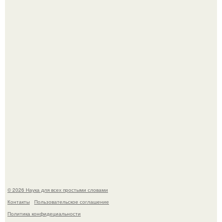
В Пскове археологи 800-летнее височное кольцо с
Балкан нашли.
Физики существование глюбола - новой формы материи
подтвердили.
© 2026 Наука для всех простыми словами
Контакты
Пользовательское соглашение
Политика конфидециальности