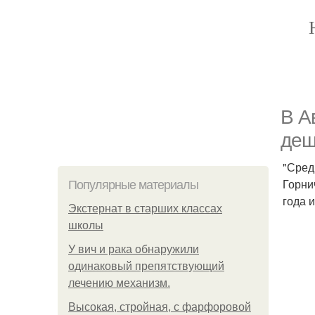
В А
деш
"Сред
Горни
Популярные материалы
года 
Экстернат в старших классах
школы
У вич и рака обнаружили
одинаковый препятствующий
лечению механизм.
Высокая, стройная, с фарфоровой