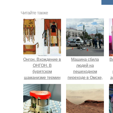
Читайте также
Онгон. Вхождение в
Машина сбила
В
ОНГОН. В
людей на
бурятском
пешеходном
шаманизме термин
переходе в Омске,
а
онгон означает
пострадали 8
"Божество, дух".
человек.
в