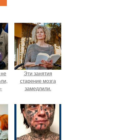
 не
Эти занятия
оли,
старение мозга
-
замедлили.