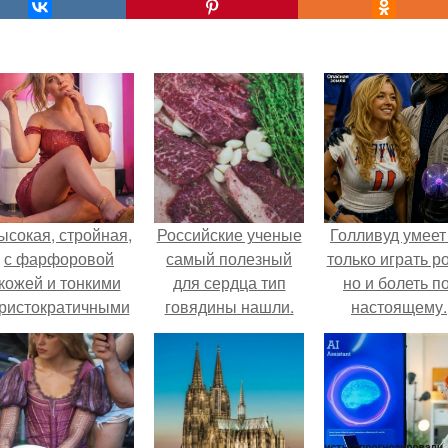
ысокая, стройная,
Российские ученые
Голливуд умеет
с фарфоровой
самый полезный
только играть р
кожей и тонкими
для сердца тип
но и болеть по
ристократичными
говядины нашли.
настоящему.
чертами, эль
ыглядит так, будто
сошла с полотна
художника.