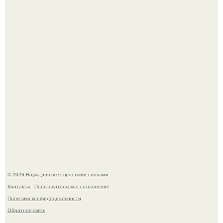
Автомобиль в центре Москвы загорелся.
В сеть просочились свежие кадры со съёмок
киноадаптации "Рапунцель", и всё внимание
моментально оказалось приковано к Тиган крофт.
© 2026 Наука для всех простыми словами
Контакты
Пользовательское соглашение
Политика конфидециальности
Обратная связь