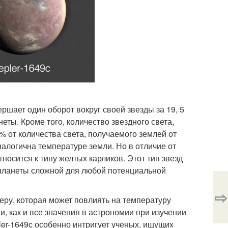
ершает один оборот вокруг своей звезды за 19, 5
еты. Кроме того, количество звездного света,
5% от количества света, получаемого землей от
налогична температуре земли. Но в отличие от
тносится к типу желтых карликов. Этот тип звезд
планеты сложной для любой потенциальной
⇨
феру, которая может повлиять на температуру
 как и все значения в астрономии при изучении
epler-1649c особенно интригует ученых, ищущих