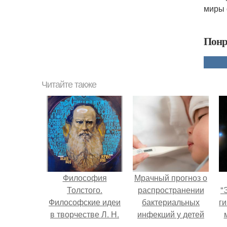
миры 
Понр
Читайте также
Философия
Мрачный прогноз о
Толстого.
распространении
"
Философские идеи
бактериальных
ги
в творчестве Л. Н.
инфекций у детей
Толстого.
вышел.