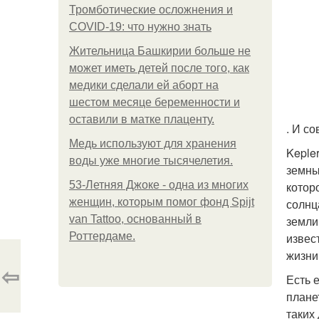
Тромботические осложнения и
COVID-19: что нужно знать
Жительница Башкирии больше не
может иметь детей после того, как
медики сделали ей аборт на
шестом месяце беременности и
оставили в матке плаценту.
. И с
Медь используют для хранения
Keple
воды уже многие тысячелетия.
земны
53-Летняя Джоке - одна из многих
котор
женщин, которым помог фонд Spijt
солнц
van Tattoo, основанный в
земли
Роттердаме.
извес
жизни
⇦
Есть 
плане
таких