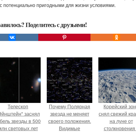
с потенциально пригодными для жизни условиями.
авилось? Поделитесь с друзьями!
Телескоп
Почему Полярная
Корейский зо
Эйнштейн" заснял
звезда не меняет
снял свежий кр
бель звезды в 500
своего положения.
на луне от
млн световых лет
Видимые
столкновения
от земли.
положения светил.
обломком Falcon