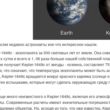
овсем недавно астронавты кое-что интересное нашли.
r-1649c - экзопланета за 300 световых лет от земли. Она сов
х суток и всего в 1, 06 раза больше нашей собственной план
ое получает Kepler-1649c от звезды - хозяина, составляет 7
а, что означает, что температура экзопланеты может быть а
, Kepler-1649c вращается вокруг красного карлика (солнце о
тен вспышками, которые могут сделать окружающую среду 
.
еще много неизвестного о Kepler-1649c, включая его атмос
ты. Современные расчеты имеют значительные погрешности,
 далеких объектов. Но, исходя из того, что уже известно, K