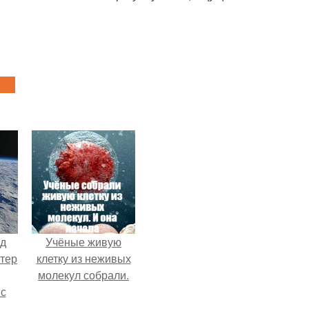
нд
Учёные живую
атер
клетку из неживых
молекул собрали.
 с
 9.