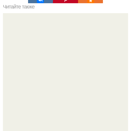
Читайте также
Неврологические осложнения после COVID-19: что вам
нужно знать
Из старого зелёного патрубка вырывается струя по