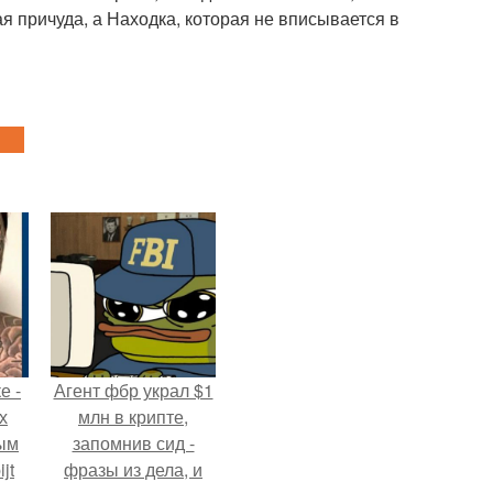
я причуда, а Находка, которая не вписывается в
е -
Агент фбр украл $1
х
млн в крипте,
ым
запомнив сид -
jt
фразы из дела, и