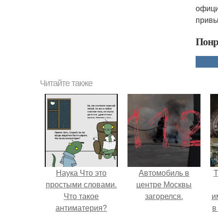
офици
привы
Понр
Читайте также
Наука Что это
Автомобиль в
Т
простыми словами.
центре Москвы
Что такое
загорелся.
и
антиматерия?
в