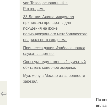
van Tattoo, основанный в
Роттердаме.
33-Летняя Алиша макдугалл
принимала препараты для
похудения на фоне
полиэндокринного метаболического
овариального синдрома.
Принцесса дании Изабелла пошла
служить в армию.
Опоссум - единственный сумчатый
обитатель северной америки.
Mуж жену в Москве из-за ревности
зарезал.
⇦
По не
вплав