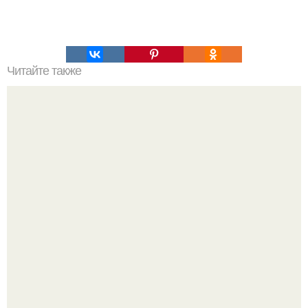
Читайте также
Ты тоже задумывался, зачем на клавишах нужны эти
бугорки?